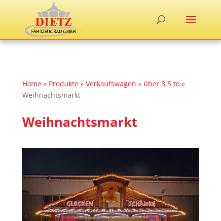
Home
»
Produkte
»
Verkaufswagen
»
über 3,5 to
»
Weihnachtsmarkt
Weihnachtsmarkt