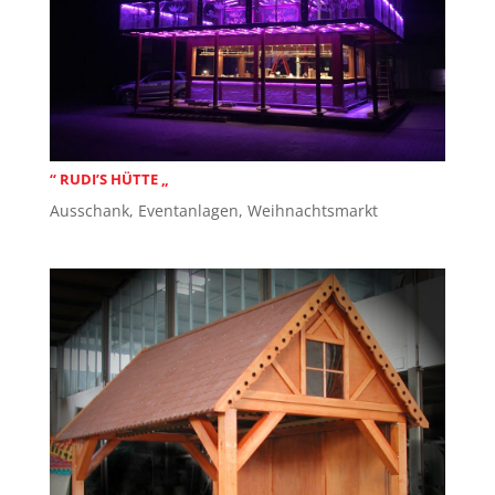
“ RUDI’S HÜTTE „
Ausschank
,
Eventanlagen
,
Weihnachtsmarkt