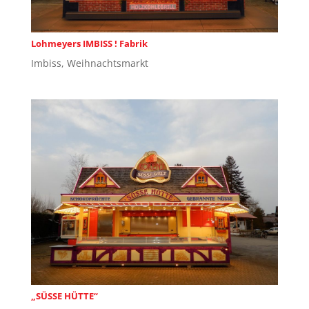
Lohmeyers IMBISS ! Fabrik
Imbiss
,
Weihnachtsmarkt
„SÜSSE HÜTTE“