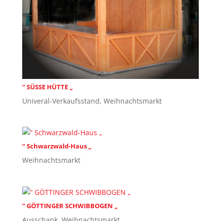
“ SÜSSE HÜTTE „
Univeral-Verkaufsstand
,
Weihnachtsmarkt
“ Schwarzwald-Haus „
Weihnachtsmarkt
“ GÖTTINGER SCHWIBBOGEN „
Ausschank
,
Weihnachtsmarkt