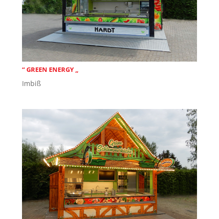
“ GREEN ENERGY „
Imbiß