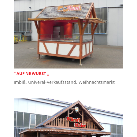
“ AUF NE WURST „
Imbiß
,
Univeral-Verkaufsstand
,
Weihnachtsmarkt