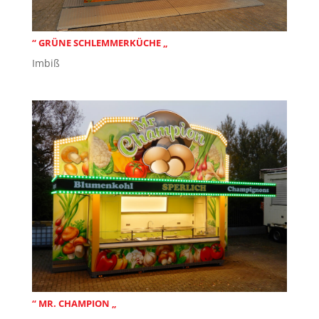
“ GRÜNE SCHLEMMERKÜCHE „
Imbiß
“ MR. CHAMPION „