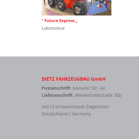
“ Future Express „
Lokomotive
DIETZ FAHRZEUGBAU GmbH
Postanschrift
: Kasseler Str. 44
Lieferanschrift
: Wiederholdstraße 35b
34613 Schwalmstadt-Ziegenhain
Deutschland / Germany