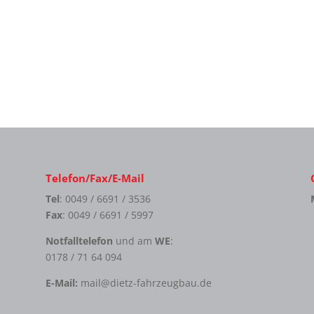
Telefon/Fax/E-Mail
Tel
: 0049 / 6691 / 3536
Fax
: 0049 / 6691 / 5997
Notfalltelefon
und am
WE
:
0178 / 71 64 094
E-Mail:
mail@dietz-fahrzeugbau.de