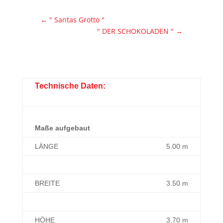
←
" Santas Grotto "
" DER SCHOKOLADEN "
→
Technische Daten:
Maße aufgebaut
LÄNGE
5.00 m
BREITE
3.50 m
HÖHE
3.70 m