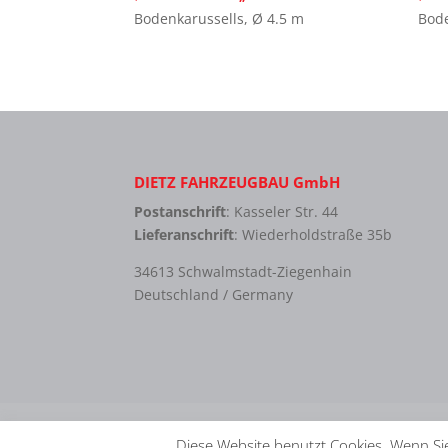
Bodenkarussells
,
Ø 4.5 m
Bode
DIETZ FAHRZEUGBAU GmbH
Postanschrift
: Kasseler Str. 44
Lieferanschrift
: Wiederholdstraße 35b
34613 Schwalmstadt-Ziegenhain
Deutschland / Germany
Kontakt
Impressum
Datenschutzerklär
Diese Website benutzt Cookies. Wenn Sie