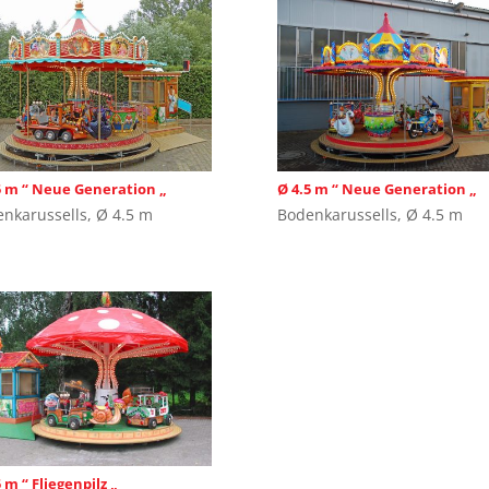
5 m “ Neue Generation „
Ø 4.5 m “ Neue Generation „
nkarussells
,
Ø 4.5 m
Bodenkarussells
,
Ø 4.5 m
 m “ Fliegenpilz „