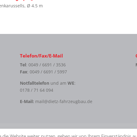
nkarussells
,
Ø 4.5 m
Telefon/Fax/E-Mail
Tel
: 0049 / 6691 / 3536
Fax
: 0049 / 6691 / 5997
Notfalltelefon
und am
WE
:
0178 / 71 64 094
E-Mail:
mail@dietz-fahrzeugbau.de
ung
AGB
 die Website weiter nutzen, gehen wir von Ihrem Einverständnis a