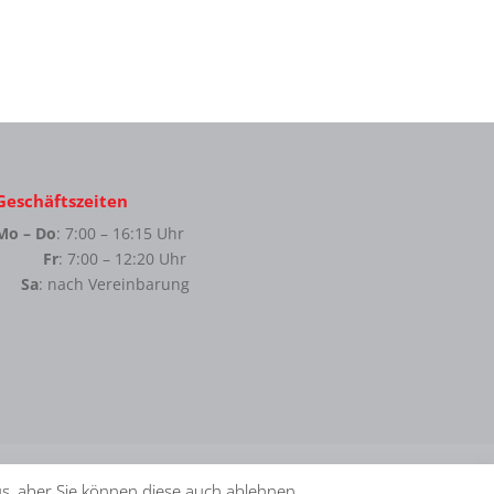
Geschäftszeiten
Mo – Do
: 7:00 – 16:15 Uhr
Fr
: 7:00 – 12:20 Uhr
Sa
: nach Vereinbarung
us, aber Sie können diese auch ablehnen.