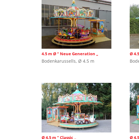
4.5 m Ø “ Neue Generation „
Ø 4.
Bodenkarussells
,
Ø 4.5 m
Bode
Ø 4.5 m “ Classic „
Ø 4.5