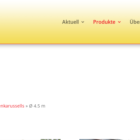
Aktuell
Produkte
Übe
nkarussells
»
Ø 4.5 m