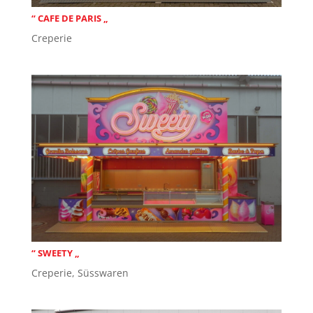
“ CAFE DE PARIS „
Creperie
“ SWEETY „
Creperie
,
Süsswaren