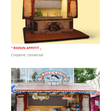
“ BO(N)N APPETIT „
Creperie
,
Universal