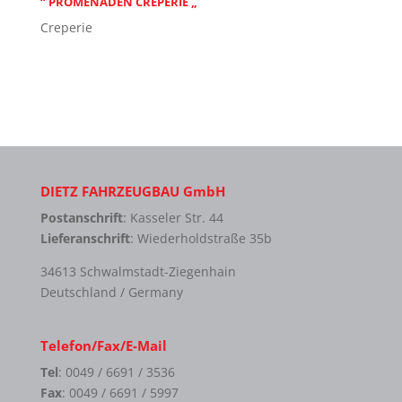
“ PROMENADEN CREPERIE „
Creperie
DIETZ FAHRZEUGBAU GmbH
Postanschrift
: Kasseler Str. 44
Lieferanschrift
: Wiederholdstraße 35b
34613 Schwalmstadt-Ziegenhain
Deutschland / Germany
Telefon/Fax/E-Mail
Tel
: 0049 / 6691 / 3536
Fax
: 0049 / 6691 / 5997