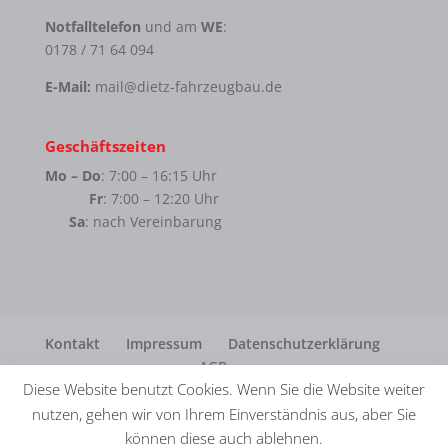
Notfalltelefon
und am
WE
:
0178 / 71 64 094
E-Mail:
mail@dietz-fahrzeugbau.de
Geschäftszeiten
Mo – Do
: 7:00 – 16:15 Uhr
Fr
: 7:00 – 12:20 Uhr
Sa
: nach Vereinbarung
Kontakt
Impressum
Datenschutzerklärung
AGB
Diese Website benutzt Cookies. Wenn Sie die Website weiter
nutzen, gehen wir von Ihrem Einverständnis aus, aber Sie
können diese auch ablehnen.