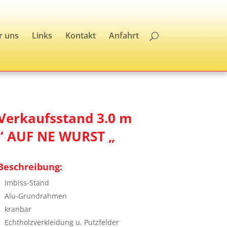
r uns
Links
Kontakt
Anfahrt
Verkaufsstand 3.0 m
“ AUF NE WURST „
Beschreibung:
Imbiss-Stand
Alu-Grundrahmen
kranbar
Echtholzverkleidung u. Putzfelder