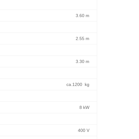
3.60 m
2.55 m
3.30 m
ca.1200 kg
8 kW
400 V