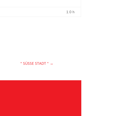
1.0 h
" SÜSSE STADT "
→