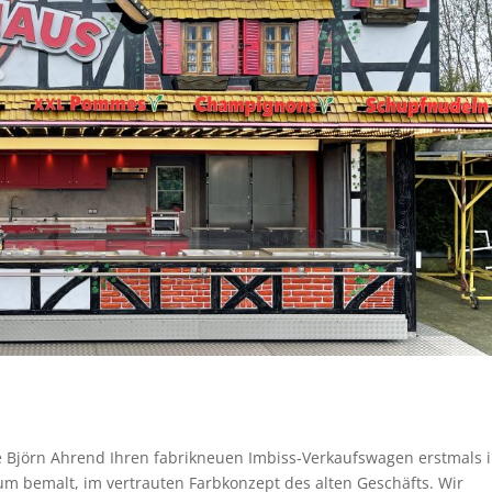
ie Björn Ahrend Ihren fabrikneuen Imbiss-Verkaufswagen erstmals 
 bemalt, im vertrauten Farbkonzept des alten Geschäfts. Wir