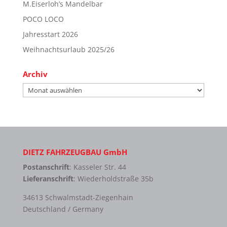
M.Eiserloh’s Mandelbar
POCO LOCO
Jahresstart 2026
Weihnachtsurlaub 2025/26
Archiv
Archiv
DIETZ FAHRZEUGBAU GmbH
Postanschrift
: Kasseler Str. 44
Lieferanschrift
: Wiederholdstraße 35b
34613 Schwalmstadt-Ziegenhain
Deutschland / Germany