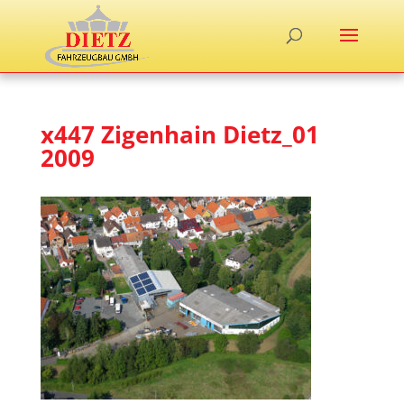
x447 Zigenhain Dietz_01
2009