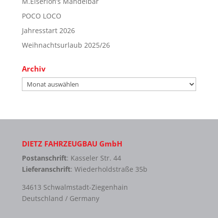
M.Eiserloh’s Mandelbar
POCO LOCO
Jahresstart 2026
Weihnachtsurlaub 2025/26
Archiv
Archiv
DIETZ FAHRZEUGBAU GmbH
Postanschrift
: Kasseler Str. 44
Lieferanschrift
: Wiederholdstraße 35b
34613 Schwalmstadt-Ziegenhain
Deutschland / Germany