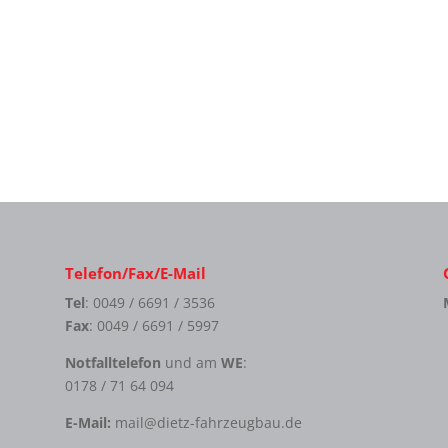
Telefon/Fax/E-Mail
Tel
: 0049 / 6691 / 3536
Fax
: 0049 / 6691 / 5997
Notfalltelefon
und am
WE
:
0178 / 71 64 094
E-Mail:
mail@dietz-fahrzeugbau.de