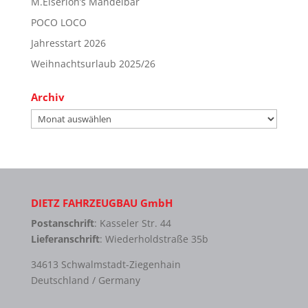
M.Eiserloh’s Mandelbar
POCO LOCO
Jahresstart 2026
Weihnachtsurlaub 2025/26
Archiv
Archiv
DIETZ FAHRZEUGBAU GmbH
Postanschrift
: Kasseler Str. 44
Lieferanschrift
: Wiederholdstraße 35b
34613 Schwalmstadt-Ziegenhain
Deutschland / Germany