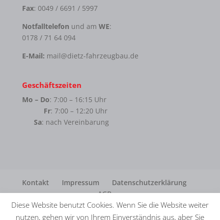
Fax
: 0049 / 6691 / 5997
Notfalltelefon
und am
WE
:
0178 / 71 64 094
E-Mail:
mail@dietz-fahrzeugbau.de
Geschäftszeiten
Mo – Do
: 7:00 – 16:15 Uhr
Fr
: 7:00 – 12:20 Uhr
Sa
: nach Vereinbarung
Kontakt
Impressum
Datenschutzerklärung
AGB
Diese Website benutzt Cookies. Wenn Sie die Website weiter
nutzen, gehen wir von Ihrem Einverständnis aus, aber Sie