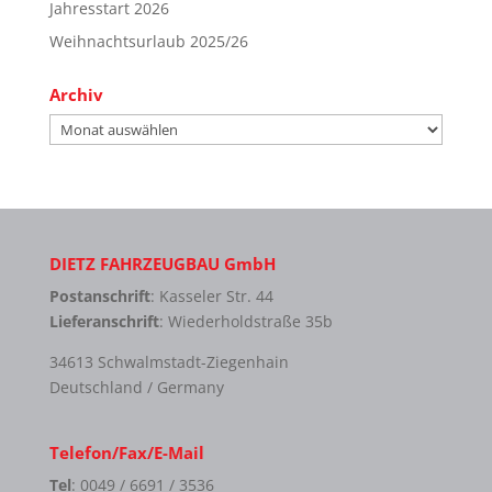
Jahresstart 2026
Weihnachtsurlaub 2025/26
Archiv
Archiv
DIETZ FAHRZEUGBAU GmbH
Postanschrift
: Kasseler Str. 44
Lieferanschrift
: Wiederholdstraße 35b
34613 Schwalmstadt-Ziegenhain
Deutschland / Germany
Telefon/Fax/E-Mail
Tel
: 0049 / 6691 / 3536