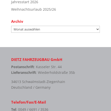
Jahresstart 2026
Weihnachtsurlaub 2025/26
Archiv
Archiv
DIETZ FAHRZEUGBAU GmbH
Postanschrift
: Kasseler Str. 44
Lieferanschrift
: Wiederholdstraße 35b
34613 Schwalmstadt-Ziegenhain
Deutschland / Germany
Telefon/Fax/E-Mail
Tel
: 0049 / 6691 / 3536