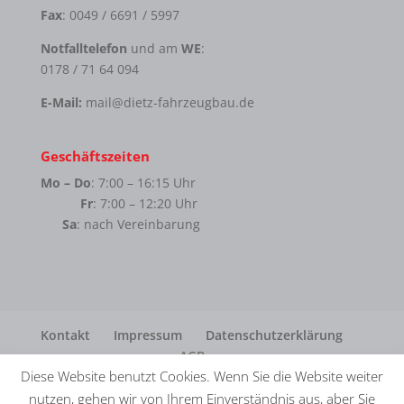
Fax
: 0049 / 6691 / 5997
Notfalltelefon
und am
WE
:
0178 / 71 64 094
E-Mail:
mail@dietz-fahrzeugbau.de
Geschäftszeiten
Mo – Do
: 7:00 – 16:15 Uhr
Fr
: 7:00 – 12:20 Uhr
Sa
: nach Vereinbarung
Kontakt
Impressum
Datenschutzerklärung
AGB
Diese Website benutzt Cookies. Wenn Sie die Website weiter
nutzen, gehen wir von Ihrem Einverständnis aus, aber Sie