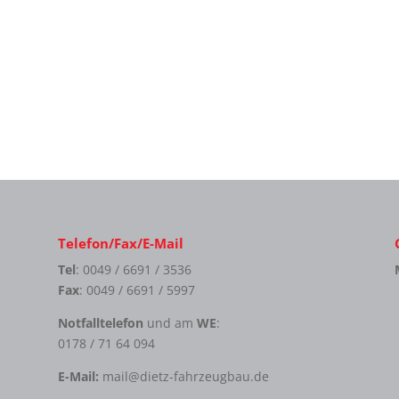
Telefon/Fax/E-Mail
Tel
: 0049 / 6691 / 3536
Fax
: 0049 / 6691 / 5997
Notfalltelefon
und am
WE
:
0178 / 71 64 094
E-Mail:
mail@dietz-fahrzeugbau.de