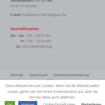
Notfalltelefon
und am
WE
:
0178 / 71 64 094
E-Mail:
mail@dietz-fahrzeugbau.de
Geschäftszeiten
Mo – Do
: 7:00 – 16:15 Uhr
Fr
: 7:00 – 12:20 Uhr
Sa
: nach Vereinbarung
Kontakt
Impressum
Datenschutzerklärung
AGB
Diese Website benutzt Cookies. Wenn Sie die Website weiter
nutzen, gehen wir von Ihrem Einverständnis aus, aber Sie
können diese auch ablehnen.
© Dietz Fahrzeugbau GmbH · Realisation
in2.
Cookie-Einstellungen
Weiterlesen
Ok!
Ablehnen