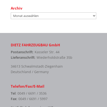
Archiv
Archiv
DIETZ FAHRZEUGBAU GmbH
Postanschrift
: Kasseler Str. 44
Lieferanschrift
: Wiederholdstraße 35b
34613 Schwalmstadt-Ziegenhain
Deutschland / Germany
Telefon/Fax/E-Mail
Tel
: 0049 / 6691 / 3536
Fax
: 0049 / 6691 / 5997