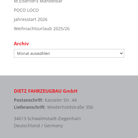
M.Eiserloh’s Mandelbar
POCO LOCO
Jahresstart 2026
Weihnachtsurlaub 2025/26
Archiv
Archiv
DIETZ FAHRZEUGBAU GmbH
Postanschrift
: Kasseler Str. 44
Lieferanschrift
: Wiederholdstraße 35b
34613 Schwalmstadt-Ziegenhain
Deutschland / Germany