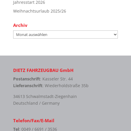
Jahresstart 2026
Weihnachtsurlaub 2025/26
Archiv
Archiv
DIETZ FAHRZEUGBAU GmbH
Postanschrift
: Kasseler Str. 44
Lieferanschrift
: Wiederholdstraße 35b
34613 Schwalmstadt-Ziegenhain
Deutschland / Germany
Telefon/Fax/E-Mail
Tel
: 0049 / 6691 / 3536