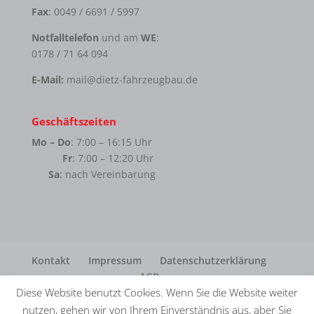
Fax
: 0049 / 6691 / 5997
Notfalltelefon
und am
WE
:
0178 / 71 64 094
E-Mail:
mail@dietz-fahrzeugbau.de
Geschäftszeiten
Mo – Do
: 7:00 – 16:15 Uhr
Fr
: 7:00 – 12:20 Uhr
Sa
: nach Vereinbarung
Kontakt
Impressum
Datenschutzerklärung
AGB
Diese Website benutzt Cookies. Wenn Sie die Website weiter
nutzen, gehen wir von Ihrem Einverständnis aus, aber Sie