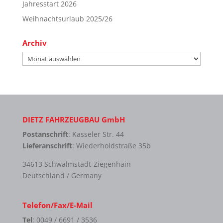
Jahresstart 2026
Weihnachtsurlaub 2025/26
Archiv
Archiv
DIETZ FAHRZEUGBAU GmbH
Postanschrift
: Kasseler Str. 44
Lieferanschrift
: Wiederholdstraße 35b
34613 Schwalmstadt-Ziegenhain
Deutschland / Germany
Telefon/Fax/E-Mail
Tel
: 0049 / 6691 / 3536