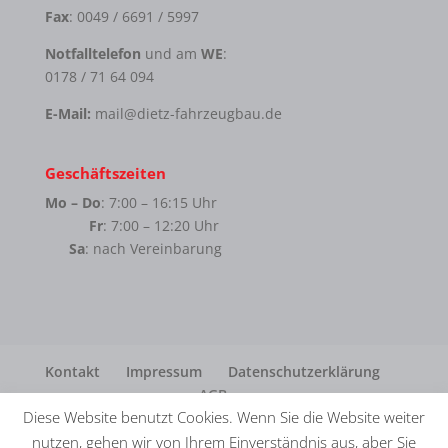
Fax
: 0049 / 6691 / 5997
Notfalltelefon
und am
WE
:
0178 / 71 64 094
E-Mail:
mail@dietz-fahrzeugbau.de
Geschäftszeiten
Mo – Do
: 7:00 – 16:15 Uhr
Fr
: 7:00 – 12:20 Uhr
Sa
: nach Vereinbarung
Kontakt
Impressum
Datenschutzerklärung
AGB
Diese Website benutzt Cookies. Wenn Sie die Website weiter
nutzen, gehen wir von Ihrem Einverständnis aus, aber Sie