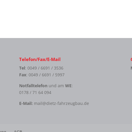
Telefon/Fax/E-Mail
Tel
: 0049 / 6691 / 3536
Fax
: 0049 / 6691 / 5997
Notfalltelefon
und am
WE
:
0178 / 71 64 094
E-Mail:
mail@dietz-fahrzeugbau.de
ung
AGB