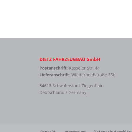
DIETZ FAHRZEUGBAU GmbH
Postanschrift
: Kasseler Str. 44
Lieferanschrift
: Wiederholdstraße 35b
34613 Schwalmstadt-Ziegenhain
Deutschland / Germany
Kontakt
Impressum
Datenschutzerklär