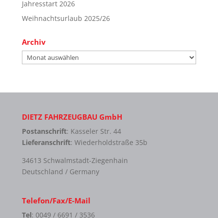
Jahresstart 2026
Weihnachtsurlaub 2025/26
Archiv
Archiv
DIETZ FAHRZEUGBAU GmbH
Postanschrift
: Kasseler Str. 44
Lieferanschrift
: Wiederholdstraße 35b
34613 Schwalmstadt-Ziegenhain
Deutschland / Germany
Telefon/Fax/E-Mail
Tel
: 0049 / 6691 / 3536