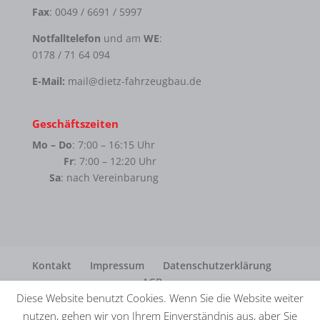
Fax
: 0049 / 6691 / 5997
Notfalltelefon
und am
WE
:
0178 / 71 64 094
E-Mail:
mail@dietz-fahrzeugbau.de
Geschäftszeiten
Mo – Do
: 7:00 – 16:15 Uhr
Fr
: 7:00 – 12:20 Uhr
Sa
: nach Vereinbarung
Kontakt
Impressum
Datenschutzerklärung
AGB
Diese Website benutzt Cookies. Wenn Sie die Website weiter
nutzen, gehen wir von Ihrem Einverständnis aus, aber Sie