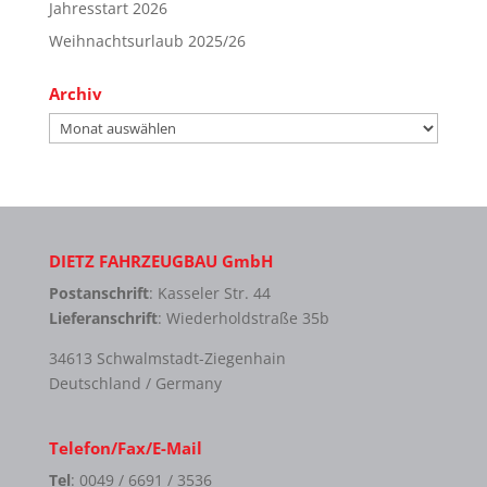
Jahresstart 2026
Weihnachtsurlaub 2025/26
Archiv
Archiv
DIETZ FAHRZEUGBAU GmbH
Postanschrift
: Kasseler Str. 44
Lieferanschrift
: Wiederholdstraße 35b
34613 Schwalmstadt-Ziegenhain
Deutschland / Germany
Telefon/Fax/E-Mail
Tel
: 0049 / 6691 / 3536