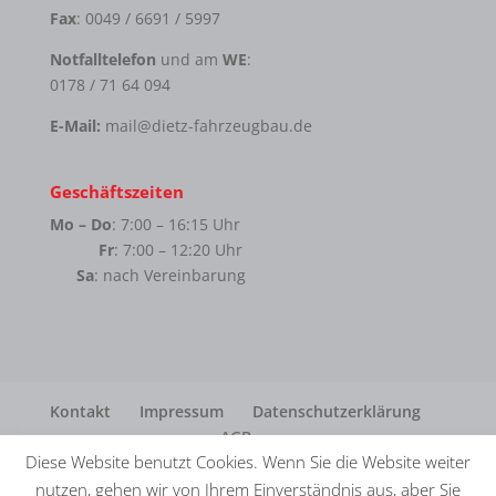
Fax
: 0049 / 6691 / 5997
Notfalltelefon
und am
WE
:
0178 / 71 64 094
E-Mail:
mail@dietz-fahrzeugbau.de
Geschäftszeiten
Mo – Do
: 7:00 – 16:15 Uhr
Fr
: 7:00 – 12:20 Uhr
Sa
: nach Vereinbarung
Kontakt
Impressum
Datenschutzerklärung
AGB
Diese Website benutzt Cookies. Wenn Sie die Website weiter
nutzen, gehen wir von Ihrem Einverständnis aus, aber Sie