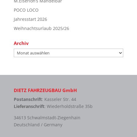
M.Eiserloh’s Mandelbar
POCO LOCO
Jahresstart 2026
Weihnachtsurlaub 2025/26
Archiv
Archiv
DIETZ FAHRZEUGBAU GmbH
Postanschrift
: Kasseler Str. 44
Lieferanschrift
: Wiederholdstraße 35b
34613 Schwalmstadt-Ziegenhain
Deutschland / Germany