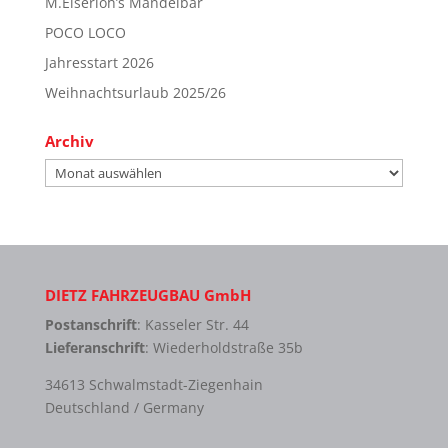
M.Eiserloh’s Mandelbar
POCO LOCO
Jahresstart 2026
Weihnachtsurlaub 2025/26
Archiv
Archiv
DIETZ FAHRZEUGBAU GmbH
Postanschrift
: Kasseler Str. 44
Lieferanschrift
: Wiederholdstraße 35b
34613 Schwalmstadt-Ziegenhain
Deutschland / Germany