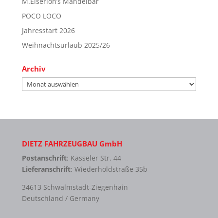
M.Eiserloh’s Mandelbar
POCO LOCO
Jahresstart 2026
Weihnachtsurlaub 2025/26
Archiv
Archiv
DIETZ FAHRZEUGBAU GmbH
Postanschrift
: Kasseler Str. 44
Lieferanschrift
: Wiederholdstraße 35b
34613 Schwalmstadt-Ziegenhain
Deutschland / Germany