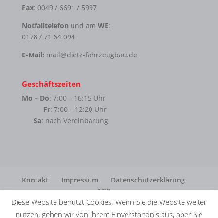
Fax
: 0049 / 6691 / 5997
Notfalltelefon
und am
WE
:
0178 / 71 64 094
E-Mail:
mail@dietz-fahrzeugbau.de
Geschäftszeiten
Mo – Do
: 7:00 – 16:15 Uhr
Fr
: 7:00 – 12:20 Uhr
Sa
: nach Vereinbarung
Kontakt
Impressum
Datenschutzerklärung
AGB
Diese Website benutzt Cookies. Wenn Sie die Website weiter
nutzen, gehen wir von Ihrem Einverständnis aus, aber Sie