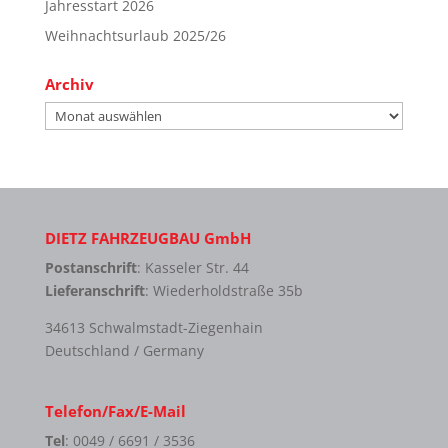
Jahresstart 2026
Weihnachtsurlaub 2025/26
Archiv
Archiv
DIETZ FAHRZEUGBAU GmbH
Postanschrift
: Kasseler Str. 44
Lieferanschrift
: Wiederholdstraße 35b
34613 Schwalmstadt-Ziegenhain
Deutschland / Germany
Telefon/Fax/E-Mail
Tel
: 0049 / 6691 / 3536