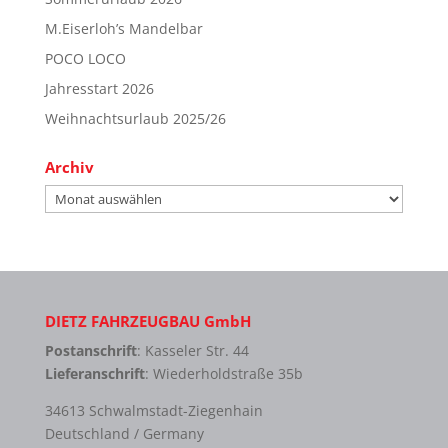
M.Eiserloh’s Mandelbar
POCO LOCO
Jahresstart 2026
Weihnachtsurlaub 2025/26
Archiv
Archiv
DIETZ FAHRZEUGBAU GmbH
Postanschrift
: Kasseler Str. 44
Lieferanschrift
: Wiederholdstraße 35b
34613 Schwalmstadt-Ziegenhain
Deutschland / Germany