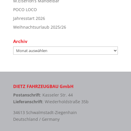
M.Eiserloh’s Mandelbar
POCO LOCO
Jahresstart 2026
Weihnachtsurlaub 2025/26
Archiv
Archiv
DIETZ FAHRZEUGBAU GmbH
Postanschrift
: Kasseler Str. 44
Lieferanschrift
: Wiederholdstraße 35b
34613 Schwalmstadt-Ziegenhain
Deutschland / Germany