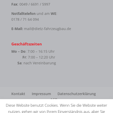
Fax
: 0049 / 6691 / 5997
Notfalltelefon
und am
WE
:
0178 / 71 64 094
E-Mail:
mail@dietz-fahrzeugbau.de
Geschäftszeiten
Mo – Do
: 7:00 – 16:15 Uhr
Fr
: 7:00 – 12:20 Uhr
Sa
: nach Vereinbarung
Kontakt
Impressum
Datenschutzerklärung
AGB
Diese Website benutzt Cookies. Wenn Sie die Website weiter
nutzen, gehen wir von Ihrem Einverständnis aus, aber Sie