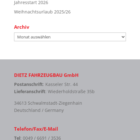
Jahresstart 2026
Weihnachtsurlaub 2025/26
Archiv
Archiv
DIETZ FAHRZEUGBAU GmbH
Postanschrift
: Kasseler Str. 44
Lieferanschrift
: Wiederholdstraße 35b
34613 Schwalmstadt-Ziegenhain
Deutschland / Germany
Telefon/Fax/E-Mail
Tel
: 0049 / 6691 / 3536