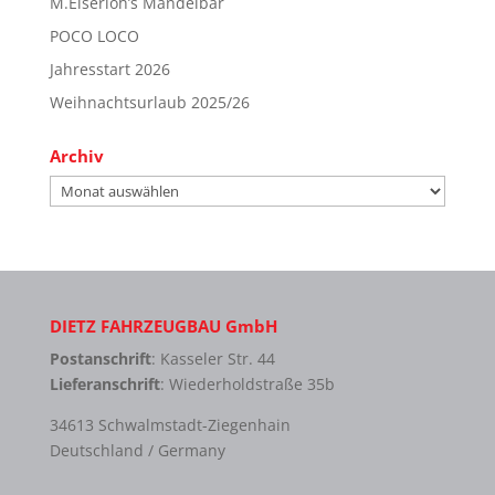
M.Eiserloh’s Mandelbar
POCO LOCO
Jahresstart 2026
Weihnachtsurlaub 2025/26
Archiv
Archiv
DIETZ FAHRZEUGBAU GmbH
Postanschrift
: Kasseler Str. 44
Lieferanschrift
: Wiederholdstraße 35b
34613 Schwalmstadt-Ziegenhain
Deutschland / Germany