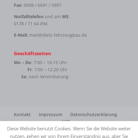
Fax
: 0049 / 6691 / 5997
Notfalltelefon
und am
WE
:
0178 / 71 64 094
E-Mail:
mail@dietz-fahrzeugbau.de
Geschäftszeiten
Mo – Do
: 7:00 – 16:15 Uhr
Fr
: 7:00 – 12:20 Uhr
Sa
: nach Vereinbarung
Kontakt
Impressum
Datenschutzerklärung
AGB
Diese Website benutzt Cookies. Wenn Sie die Website weiter
nutzen, gehen wir von Ihrem Einverständnis aus, aber Sie