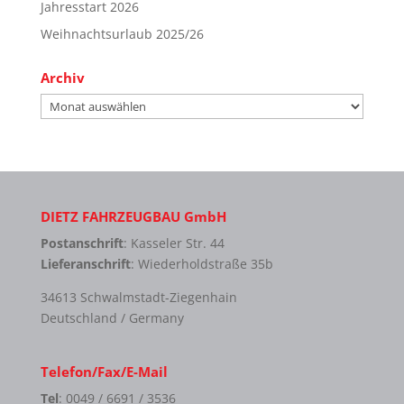
Jahresstart 2026
Weihnachtsurlaub 2025/26
Archiv
Archiv
DIETZ FAHRZEUGBAU GmbH
Postanschrift
: Kasseler Str. 44
Lieferanschrift
: Wiederholdstraße 35b
34613 Schwalmstadt-Ziegenhain
Deutschland / Germany
Telefon/Fax/E-Mail
Tel
: 0049 / 6691 / 3536