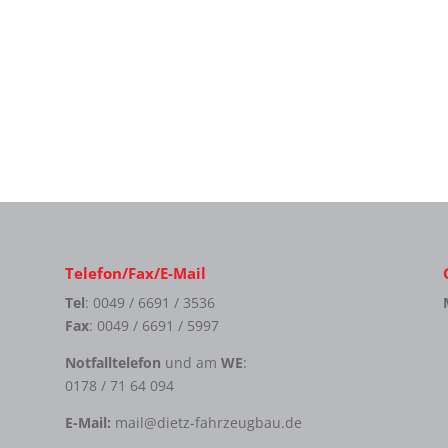
Telefon/Fax/E-Mail
Tel
: 0049 / 6691 / 3536
Fax
: 0049 / 6691 / 5997
Notfalltelefon
und am
WE
:
0178 / 71 64 094
E-Mail:
mail@dietz-fahrzeugbau.de