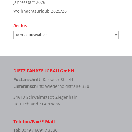
Jahresstart 2026
Weihnachtsurlaub 2025/26
Archiv
Archiv
DIETZ FAHRZEUGBAU GmbH
Postanschrift
: Kasseler Str. 44
Lieferanschrift
: Wiederholdstraße 35b
34613 Schwalmstadt-Ziegenhain
Deutschland / Germany
Telefon/Fax/E-Mail
Tel
: 0049 / 6691 / 3536