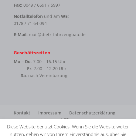
Fax
: 0049 / 6691 / 5997
Notfalltelefon
und am
WE
:
0178 / 71 64 094
E-Mail:
mail@dietz-fahrzeugbau.de
Geschäftszeiten
Mo – Do
: 7:00 – 16:15 Uhr
Fr
: 7:00 – 12:20 Uhr
Sa
: nach Vereinbarung
Kontakt
Impressum
Datenschutzerklärung
AGB
Diese Website benutzt Cookies. Wenn Sie die Website weiter
nutzen, gehen wir von Ihrem Einverständnis aus, aber Sie