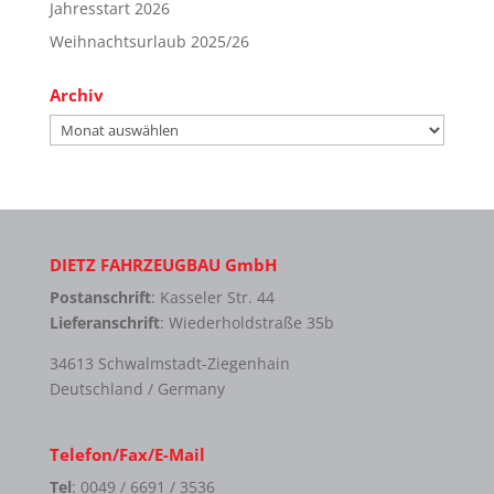
Jahresstart 2026
Weihnachtsurlaub 2025/26
Archiv
Archiv
DIETZ FAHRZEUGBAU GmbH
Postanschrift
: Kasseler Str. 44
Lieferanschrift
: Wiederholdstraße 35b
34613 Schwalmstadt-Ziegenhain
Deutschland / Germany
Telefon/Fax/E-Mail
Tel
: 0049 / 6691 / 3536