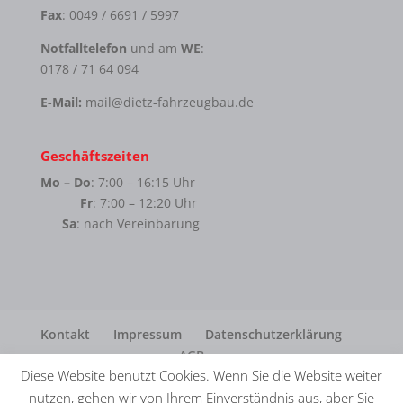
Fax
: 0049 / 6691 / 5997
Notfalltelefon
und am
WE
:
0178 / 71 64 094
E-Mail:
mail@dietz-fahrzeugbau.de
Geschäftszeiten
Mo – Do
: 7:00 – 16:15 Uhr
Fr
: 7:00 – 12:20 Uhr
Sa
: nach Vereinbarung
Kontakt
Impressum
Datenschutzerklärung
AGB
Diese Website benutzt Cookies. Wenn Sie die Website weiter
nutzen, gehen wir von Ihrem Einverständnis aus, aber Sie