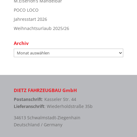
M.Eiserloh’s Mandelbar
POCO LOCO
Jahresstart 2026
Weihnachtsurlaub 2025/26
Archiv
Archiv
DIETZ FAHRZEUGBAU GmbH
Postanschrift
: Kasseler Str. 44
Lieferanschrift
: Wiederholdstraße 35b
34613 Schwalmstadt-Ziegenhain
Deutschland / Germany