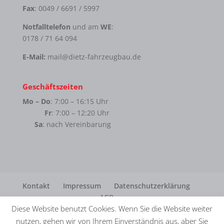
Fax
: 0049 / 6691 / 5997
Notfalltelefon
und am
WE
:
0178 / 71 64 094
E-Mail:
mail@dietz-fahrzeugbau.de
Geschäftszeiten
Mo – Do
: 7:00 – 16:15 Uhr
Fr
: 7:00 – 12:20 Uhr
Sa
: nach Vereinbarung
Kontakt
Impressum
Datenschutzerklärung
AGB
Diese Website benutzt Cookies. Wenn Sie die Website weiter
nutzen, gehen wir von Ihrem Einverständnis aus, aber Sie