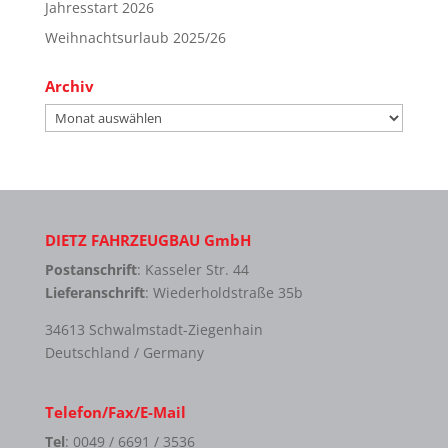
Jahresstart 2026
Weihnachtsurlaub 2025/26
Archiv
Archiv
DIETZ FAHRZEUGBAU GmbH
Postanschrift
: Kasseler Str. 44
Lieferanschrift
: Wiederholdstraße 35b
34613 Schwalmstadt-Ziegenhain
Deutschland / Germany
Telefon/Fax/E-Mail
Tel
: 0049 / 6691 / 3536