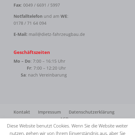
Fax
: 0049 / 6691 / 5997
Notfalltelefon
und am
WE
:
0178 / 71 64 094
E-Mail:
mail@dietz-fahrzeugbau.de
Geschäftszeiten
Mo – Do
: 7:00 – 16:15 Uhr
Fr
: 7:00 – 12:20 Uhr
Sa
: nach Vereinbarung
Kontakt
Impressum
Datenschutzerklärung
AGB
Diese Website benutzt Cookies. Wenn Sie die Website weiter
nutzen, gehen wir von Ihrem Einverständnis aus, aber Sie