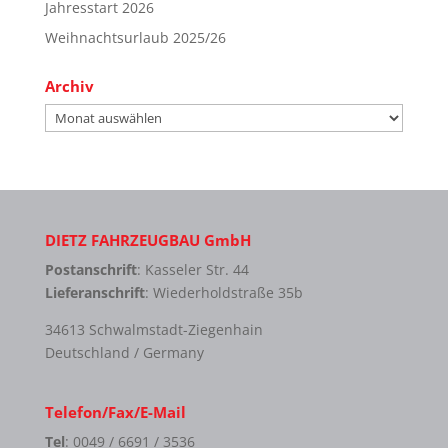
Jahresstart 2026
Weihnachtsurlaub 2025/26
Archiv
Archiv
DIETZ FAHRZEUGBAU GmbH
Postanschrift
: Kasseler Str. 44
Lieferanschrift
: Wiederholdstraße 35b
34613 Schwalmstadt-Ziegenhain
Deutschland / Germany
Telefon/Fax/E-Mail
Tel
: 0049 / 6691 / 3536