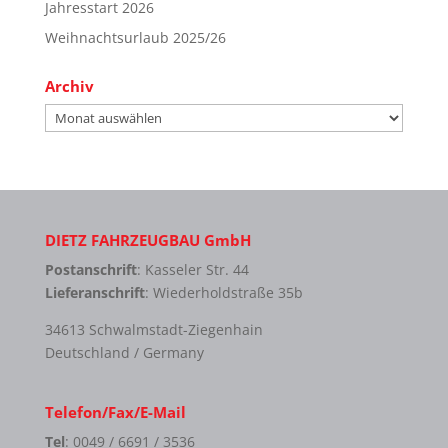
Jahresstart 2026
Weihnachtsurlaub 2025/26
Archiv
Archiv
DIETZ FAHRZEUGBAU GmbH
Postanschrift
: Kasseler Str. 44
Lieferanschrift
: Wiederholdstraße 35b
34613 Schwalmstadt-Ziegenhain
Deutschland / Germany
Telefon/Fax/E-Mail
Tel
: 0049 / 6691 / 3536