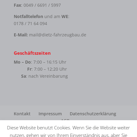
Fax
: 0049 / 6691 / 5997
Notfalltelefon
und am
WE
:
0178 / 71 64 094
E-Mail:
mail@dietz-fahrzeugbau.de
Geschäftszeiten
Mo – Do
: 7:00 – 16:15 Uhr
Fr
: 7:00 – 12:20 Uhr
Sa
: nach Vereinbarung
Kontakt
Impressum
Datenschutzerklärung
AGB
Diese Website benutzt Cookies. Wenn Sie die Website weiter
nutzen, gehen wir von Ihrem Einverständnis aus, aber Sie