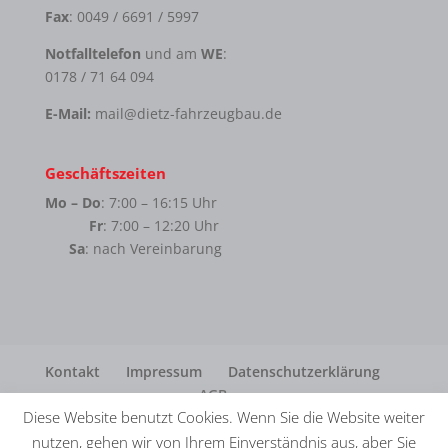
Fax
: 0049 / 6691 / 5997
Notfalltelefon
und am
WE
:
0178 / 71 64 094
E-Mail:
mail@dietz-fahrzeugbau.de
Geschäftszeiten
Mo – Do
: 7:00 – 16:15 Uhr
Fr
: 7:00 – 12:20 Uhr
Sa
: nach Vereinbarung
Kontakt
Impressum
Datenschutzerklärung
AGB
Diese Website benutzt Cookies. Wenn Sie die Website weiter
nutzen, gehen wir von Ihrem Einverständnis aus, aber Sie