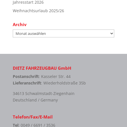
Jahresstart 2026
Weihnachtsurlaub 2025/26
Archiv
Archiv
DIETZ FAHRZEUGBAU GmbH
Postanschrift
: Kasseler Str. 44
Lieferanschrift
: Wiederholdstraße 35b
34613 Schwalmstadt-Ziegenhain
Deutschland / Germany
Telefon/Fax/E-Mail
Tel
: 0049 / 6691 / 3536