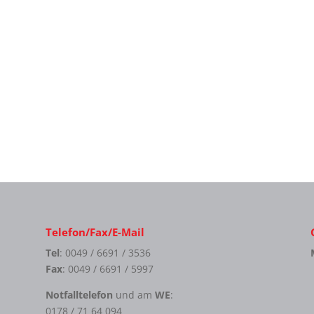
Telefon/Fax/E-Mail
Tel
: 0049 / 6691 / 3536
Fax
: 0049 / 6691 / 5997
Notfalltelefon
und am
WE
:
0178 / 71 64 094