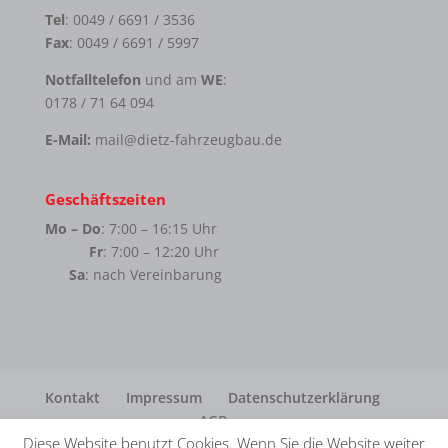
Tel
: 0049 / 6691 / 3536
Fax
: 0049 / 6691 / 5997
Notfalltelefon
und am
WE
:
0178 / 71 64 094
E-Mail:
mail@dietz-fahrzeugbau.de
Geschäftszeiten
Mo – Do
: 7:00 – 16:15 Uhr
Fr
: 7:00 – 12:20 Uhr
Sa
: nach Vereinbarung
Kontakt
Impressum
Datenschutzerklärung
AGB
Diese Website benutzt Cookies. Wenn Sie die Website weiter