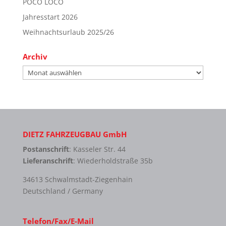
POCO LOCO
Jahresstart 2026
Weihnachtsurlaub 2025/26
Archiv
Archiv
DIETZ FAHRZEUGBAU GmbH
Postanschrift
: Kasseler Str. 44
Lieferanschrift
: Wiederholdstraße 35b
34613 Schwalmstadt-Ziegenhain
Deutschland / Germany
Telefon/Fax/E-Mail