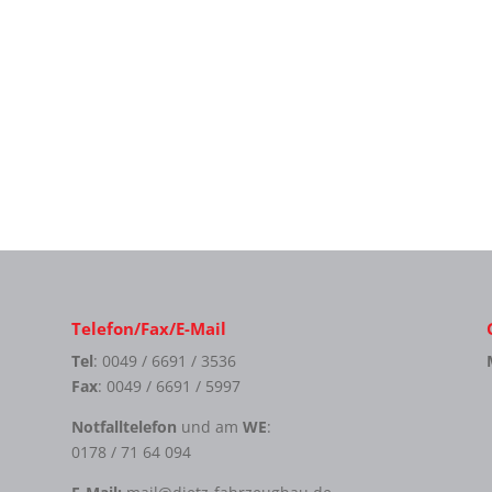
Telefon/Fax/E-Mail
Tel
: 0049 / 6691 / 3536
Fax
: 0049 / 6691 / 5997
Notfalltelefon
und am
WE
:
0178 / 71 64 094