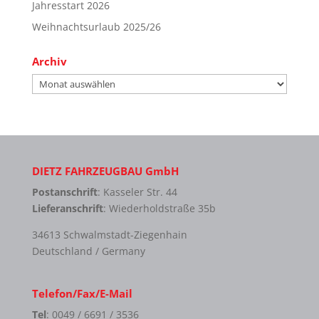
Jahresstart 2026
Weihnachtsurlaub 2025/26
Archiv
Archiv
DIETZ FAHRZEUGBAU GmbH
Postanschrift
: Kasseler Str. 44
Lieferanschrift
: Wiederholdstraße 35b
34613 Schwalmstadt-Ziegenhain
Deutschland / Germany
Telefon/Fax/E-Mail
Tel
: 0049 / 6691 / 3536