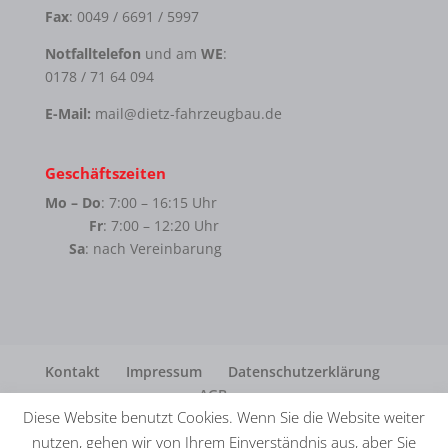
Fax
: 0049 / 6691 / 5997
Notfalltelefon
und am
WE
:
0178 / 71 64 094
E-Mail:
mail@dietz-fahrzeugbau.de
Geschäftszeiten
Mo – Do
: 7:00 – 16:15 Uhr
Fr
: 7:00 – 12:20 Uhr
Sa
: nach Vereinbarung
Kontakt
Impressum
Datenschutzerklärung
AGB
Diese Website benutzt Cookies. Wenn Sie die Website weiter
nutzen, gehen wir von Ihrem Einverständnis aus, aber Sie