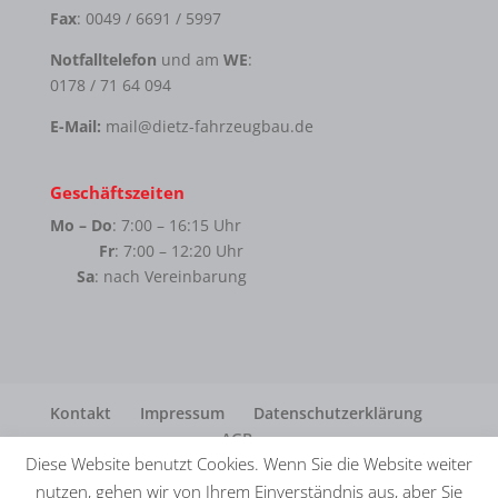
Fax
: 0049 / 6691 / 5997
Notfalltelefon
und am
WE
:
0178 / 71 64 094
E-Mail:
mail@dietz-fahrzeugbau.de
Geschäftszeiten
Mo – Do
: 7:00 – 16:15 Uhr
Fr
: 7:00 – 12:20 Uhr
Sa
: nach Vereinbarung
Kontakt
Impressum
Datenschutzerklärung
AGB
Diese Website benutzt Cookies. Wenn Sie die Website weiter
nutzen, gehen wir von Ihrem Einverständnis aus, aber Sie