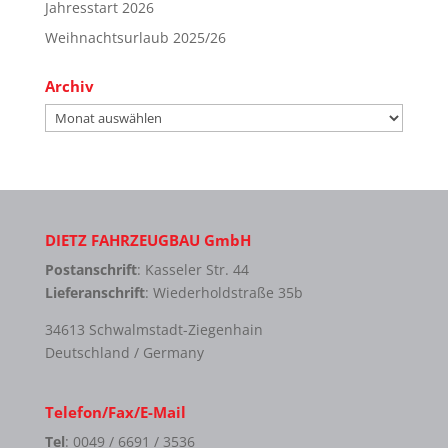
Jahresstart 2026
Weihnachtsurlaub 2025/26
Archiv
Archiv
DIETZ FAHRZEUGBAU GmbH
Postanschrift
: Kasseler Str. 44
Lieferanschrift
: Wiederholdstraße 35b
34613 Schwalmstadt-Ziegenhain
Deutschland / Germany
Telefon/Fax/E-Mail
Tel
: 0049 / 6691 / 3536