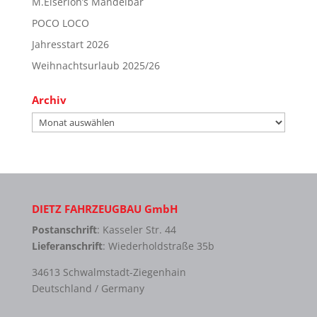
M.Eiserloh’s Mandelbar
POCO LOCO
Jahresstart 2026
Weihnachtsurlaub 2025/26
Archiv
Archiv
DIETZ FAHRZEUGBAU GmbH
Postanschrift
: Kasseler Str. 44
Lieferanschrift
: Wiederholdstraße 35b
34613 Schwalmstadt-Ziegenhain
Deutschland / Germany