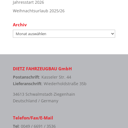
Jahresstart 2026
Weihnachtsurlaub 2025/26
Archiv
Archiv
DIETZ FAHRZEUGBAU GmbH
Postanschrift
: Kasseler Str. 44
Lieferanschrift
: Wiederholdstraße 35b
34613 Schwalmstadt-Ziegenhain
Deutschland / Germany
Telefon/Fax/E-Mail
Tel
: 0049 / 6691 / 3536