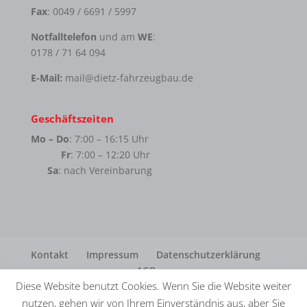
Fax
: 0049 / 6691 / 5997
Notfalltelefon
und am
WE
:
0178 / 71 64 094
E-Mail:
mail@dietz-fahrzeugbau.de
Geschäftszeiten
Mo – Do
: 7:00 – 16:15 Uhr
Fr
: 7:00 – 12:20 Uhr
Sa
: nach Vereinbarung
Kontakt
Impressum
Datenschutzerklärung
AGB
Diese Website benutzt Cookies. Wenn Sie die Website weiter
nutzen, gehen wir von Ihrem Einverständnis aus, aber Sie