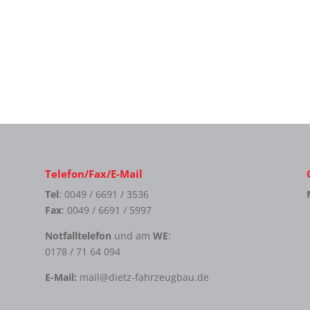
Telefon/Fax/E-Mail
Tel
: 0049 / 6691 / 3536
Fax
: 0049 / 6691 / 5997
Notfalltelefon
und am
WE
:
0178 / 71 64 094
E-Mail:
mail@dietz-fahrzeugbau.de