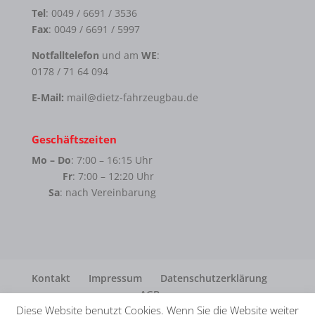
Tel
: 0049 / 6691 / 3536
Fax
: 0049 / 6691 / 5997
Notfalltelefon
und am
WE
:
0178 / 71 64 094
E-Mail:
mail@dietz-fahrzeugbau.de
Geschäftszeiten
Mo – Do
: 7:00 – 16:15 Uhr
Fr
: 7:00 – 12:20 Uhr
Sa
: nach Vereinbarung
Kontakt
Impressum
Datenschutzerklärung
AGB
Diese Website benutzt Cookies. Wenn Sie die Website weiter