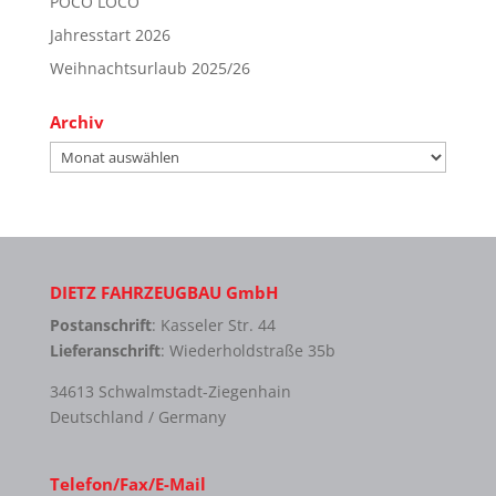
POCO LOCO
Jahresstart 2026
Weihnachtsurlaub 2025/26
Archiv
Archiv
DIETZ FAHRZEUGBAU GmbH
Postanschrift
: Kasseler Str. 44
Lieferanschrift
: Wiederholdstraße 35b
34613 Schwalmstadt-Ziegenhain
Deutschland / Germany
Telefon/Fax/E-Mail