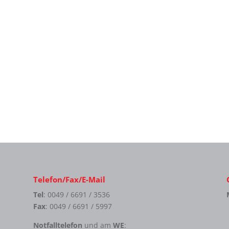
Telefon/Fax/E-Mail
Tel
: 0049 / 6691 / 3536
Fax
: 0049 / 6691 / 5997
Notfalltelefon
und am
WE
: